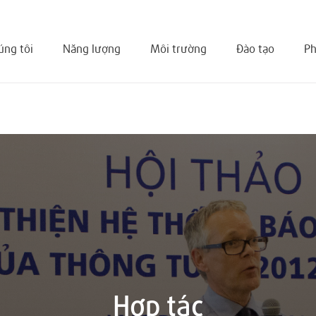
úng tôi
Năng lượng
Môi trường
Đào tạo
Ph
Hợp tác