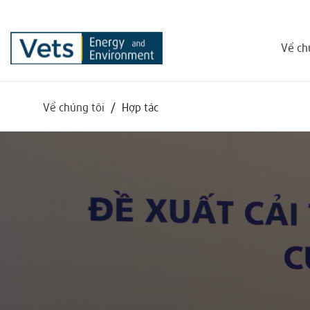
Về ch
Về chúng tôi
/
Hợp tác