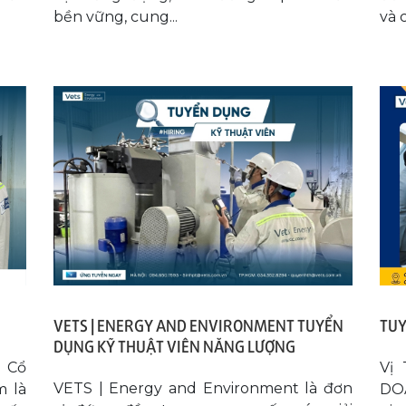
bền vững, cung...
và 
VETS | ENERGY AND ENVIRONMENT TUYỂN
TUY
DỤNG KỸ THUẬT VIÊN NĂNG LƯỢNG
 Cổ
Vị
VETS | Energy and Environment là đơn
m là
DOA