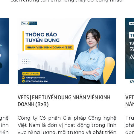
VETS | ENE TUYỂN DỤNG NHÂN VIÊN KINH
VET
DOANH (B2B)
NĂN
nghệ
Công ty Cổ phần Giải pháp Công nghệ
Tr
lĩnh
Việt Nam là đơn vị hoạt động trong lĩnh
phầ
riển
vực năng lượng, môi trường và phát triển
đơn