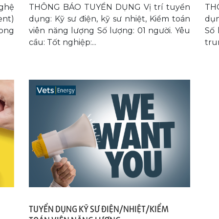
nghệ
THÔNG BÁO TUYỂN DỤNG Vị trí tuyển
TH
ent)
dụng: Kỹ sư điện, kỹ sư nhiệt, Kiểm toán
dụn
rong
viên năng lượng Số lượng: 01 người. Yêu
Số 
cầu: Tốt nghiệp:...
tru
TUYỂN DỤNG KỸ SƯ ĐIỆN/NHIỆT/KIỂM