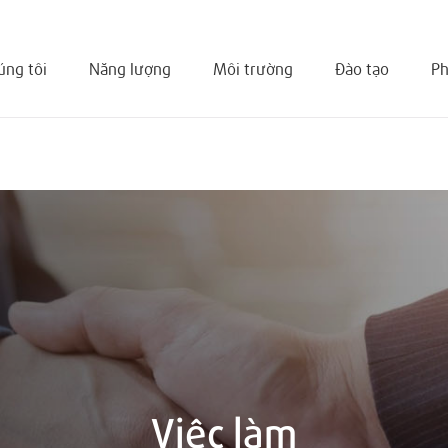
úng tôi
Năng lượng
Môi trường
Đào tạo
Ph
Việc làm