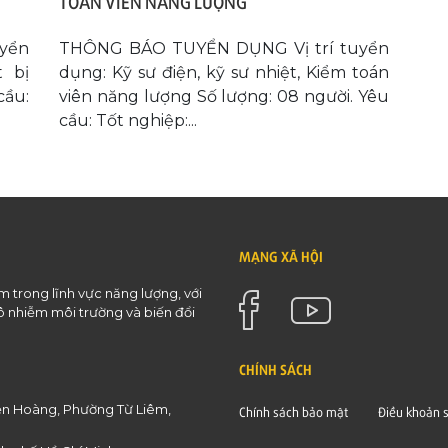
TOÁN VIÊN NĂNG LƯỢNG
yển
THÔNG BÁO TUYỂN DỤNG Vị trí tuyển
t bị
dụng: Kỹ sư điện, kỹ sư nhiệt, Kiểm toán
cầu:
viên năng lượng Số lượng: 08 người. Yêu
cầu: Tốt nghiệp:...
MẠNG XÃ HỘI
 trong lĩnh vực năng lượng, với
ô nhiễm môi trường và biến đổi
CHÍNH SÁCH
yễn Hoàng, Phường Từ Liêm,
Chính sách bảo mật
Điều khoản 