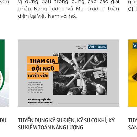
vị đứng đầu trong cung cấp các giải
 vấn
gia
pháp Năng lượng và Môi trường toàn
01 T
diện tại Việt Nam với hơ...
 DỰ
TUYỂN DỤNG KỸ SƯ ĐIỆN, KỸ SƯ CƠ KHÍ, KỸ
TUY
SƯ KIỂM TOÁN NĂNG LƯỢNG
SÁ