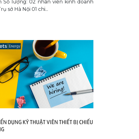
n Số lượng: 02 nhân viên kinh doanh
rụ sở Hà Nội 01 chi...
ỂN DỤNG KỸ THUẬT VIÊN THIẾT BỊ CHIẾU
NG