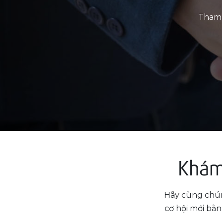
Tham 
Khám 
Hãy cùng chún
cơ hội mới bằn