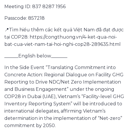
Meeting ID: 837 8287 1956
Passcode: 857218
📍Tìm hiểu thêm các kết quả Việt Nam đã đạt được
tại COP28: https://congthuong.vn/4-ket-qua-noi-
bat-cua-viet-nam-tai-hoi-nghi-cop28-289635.html
______English below_______
In the Side Event “Translating Commitment into
Concrete Action: Regional Dialogue on Facility GHG
Reporting to Drive NDC/Net Zero Implementation
and Business Engagement” under the ongoing
COP28 in Dubai (UAE), Vietnam’s “Facility-level GHG
Inventory Reporting System” will be introduced to
international delegates, affirming Vietnam’s
determination in the implementation of “Net-zero”
commitment by 2050.