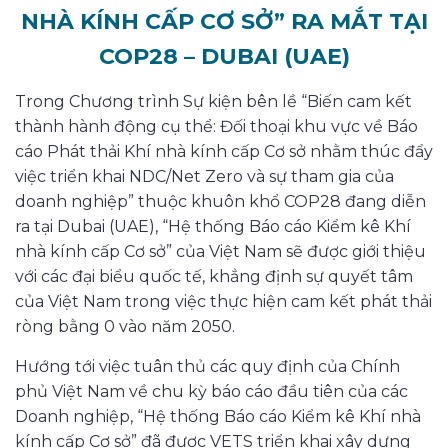
NHÀ KÍNH CẤP CƠ SỞ” RA MẮT TẠI
COP28 – DUBAI (UAE)
Trong Chương trình Sự kiện bên lề “Biến cam kết
thành hành động cụ thể: Đối thoại khu vực về Báo
cáo Phát thải Khí nhà kính cấp Cơ sở nhằm thúc đẩy
việc triển khai NDC/Net Zero và sự tham gia của
doanh nghiệp” thuộc khuôn khổ COP28 đang diễn
ra tại Dubai (UAE), “Hệ thống Báo cáo Kiểm kê Khí
nhà kính cấp Cơ sở” của Việt Nam sẽ được giới thiệu
với các đại biểu quốc tế, khẳng định sự quyết tâm
của Việt Nam trong việc thực hiện cam kết phát thải
ròng bằng 0 vào năm 2050.
Hướng tới việc tuân thủ các quy định của Chính
phủ Việt Nam về chu kỳ báo cáo đầu tiên của các
Doanh nghiệp, “Hệ thống Báo cáo Kiểm kê Khí nhà
kính cấp Cơ sở” đã được VETS triển khai xây dựng