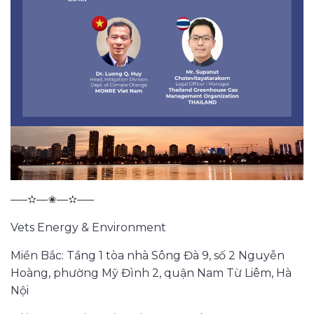
—–✫—✬—✫—–
Vets Energy & Environment
Miền Bắc: Tầng 1 tòa nhà Sông Đà 9, số 2 Nguyễn
Hoàng, phường Mỹ Đình 2, quận Nam Từ Liêm, Hà
Nội