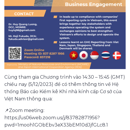
Cùng tham gia Chương trình vào 14:30 – 15:45 (GMT)
chiều nay (5/12/2023) để có thêm thông tin về Hệ
thống Báo cáo Kiểm kê Khí nhà kính cấp Cơ sở của
Việt Nam thông qua:
📌Zoom meeting:
https://us06web.zoom.us/j/83782871956?
pwd=1mooh1GObEbv3eX33bEM10dJjfGLc8.1