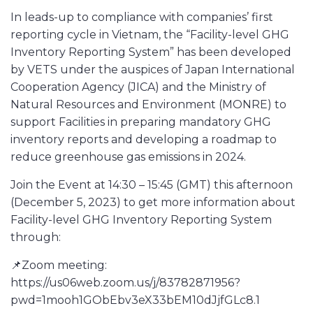
In leads-up to compliance with companies’ first
reporting cycle in Vietnam, the “Facility-level GHG
Inventory Reporting System” has been developed
by VETS under the auspices of Japan International
Cooperation Agency (JICA) and the Ministry of
Natural Resources and Environment (MONRE) to
support Facilities in preparing mandatory GHG
inventory reports and developing a roadmap to
reduce greenhouse gas emissions in 2024.
Join the Event at 14:30 – 15:45 (GMT) this afternoon
(December 5, 2023) to get more information about
Facility-level GHG Inventory Reporting System
through:
📌Zoom meeting:
https://us06web.zoom.us/j/83782871956?
pwd=1mooh1GObEbv3eX33bEM10dJjfGLc8.1