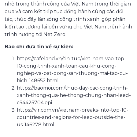
nhỏ trong thành công của Việt Nam trong thời gian
qua và cam kết tiếp tục đồng hành cùng các đối
tác, thúc đẩy làn sóng công trình xanh, góp phần
kiến tạo tương lai bền vững cho Việt Nam trên hành
trình hướng tới Net Zero.
Báo chí đưa tin về sự kiện:
https://cafeland.vn/tin-tuc/viet-nam-vao-top-
10-cong-trinh-xanh-toan-cau-khu-cong-
nghiep-va-bat-dong-san-thuong-mai-tao-cu-
hich-148652.html
https://baomoi.com/thuc-day-cac-cong-trinh-
xanh-thong-qua-he-thong-chung-nhan-leed-
c54425704.epi
https://vir.com.vn/vietnam-breaks-into-top-10-
countries-and-regions-for-leed-outside-the-
us-146278.html