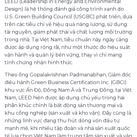
LEED (Leadership in Energy and Environmental
Design) là hệ thống đánh giá công trình xanh do
U.S. Green Building Council (USGBC) phát triển, dựa
trên các tiêu chí về hiệu quả năng lượng, sử dụng
tài nguyên, giảm phát thải và chất lượng môi trường
trong nhà. Tại Việt Nam, tiêu chuẩn này ngày càng
được áp dụng rộng rãi, như một thước đo hiệu suất
vận hành và quản lý bền vững, thay vì chỉ mang
tính chứng nhận hình thức.
Theo ông Gopalakrishnan Padmanabhan, Giám đốc
điều hành Green Business Certification Inc. (GBCI)
khu vực Ấn Độ, Đông Nam Á và Trung Đông, tại Việt
Nam, LEED hiện được áp dụng chủ yếu trong hai
phân khúc chính là bất động sản thương mại và
khu công nghiệp (sản xuất và kho vận). Đây cũng là
những lĩnh vực đang thu hút dòng vốn đầu tư
mạnh mẽ, khi nhiều tập đoàn và nhà sản xuất quốc
tế lựa chọn Việt Nam làm trung tâm sản xuất và vận