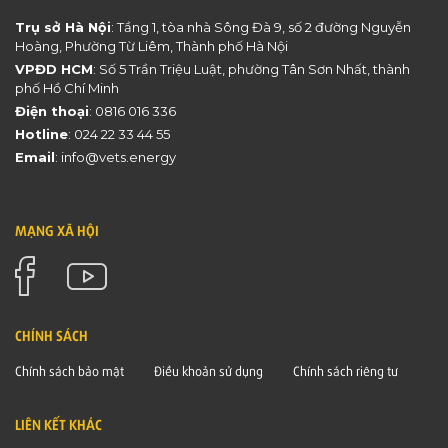
Trụ sở Hà Nội
: Tầng 1, tòa nhà Sông Đà 9, số 2 đường Nguyễn
Hoàng, Phường Từ Liêm, Thành phố Hà Nội
VPĐD HCM
: Số 5 Trần Triệu Luật, phường Tân Sơn Nhất, thành
phố Hồ Chí Minh
Điện thoại
:
0816 016 336
Hotline
:
024 22 33 44 55
Email
:
info@vets.energy
MẠNG XÃ HỘI
CHÍNH SÁCH
Chính sách bảo mật
Điều khoản sử dụng
Chính sách riêng tư
LIÊN KẾT KHÁC