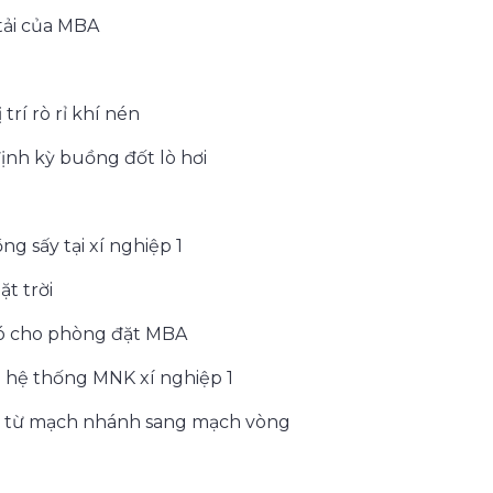
tải của MBA
g
rí rò rỉ khí nén
nh kỳ buồng đốt lò hơi
g sấy tại xí nghiệp 1
t trời
ió cho phòng đặt MBA
o hệ thống MNK xí nghiệp 1
én từ mạch nhánh sang mạch vòng