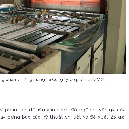
ng phạmvi năng lượng tại Công ty Cổ phần Giấy Việt Trì
và phân tích dữ liệu vận hành, đội ngũ chuyên gia của
 dựng báo cáo kỹ thuật chi tiết và đề xuất 23 giải